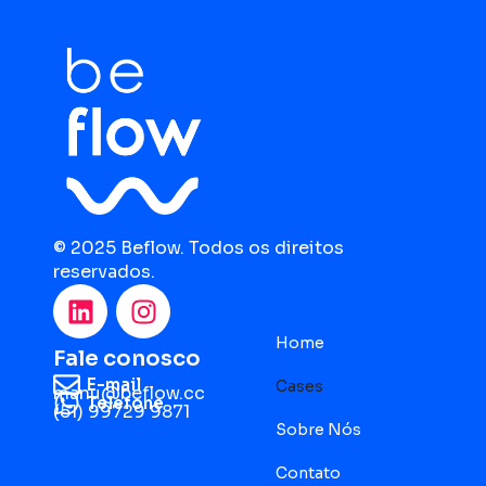
© 2025 Beflow. Todos os direitos
reservados.
Home
Fale conosco
E-mail
Cases
manu@beflow.cc
Telefone
(51) 99729 9871
Sobre Nós
Contato